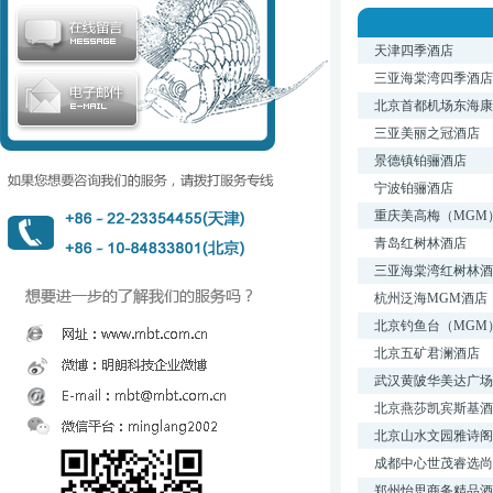
天津四季酒店
三亚海棠湾四季酒店
北京首都机场东海康
三亚美丽之冠酒店
景德镇铂骊酒店
宁波铂骊酒店
重庆美高梅（MGM
青岛红树林酒店
三亚海棠湾红树林酒
杭州泛海MGM酒店
北京钓鱼台（MGM
北京五矿君澜酒店
武汉黄陂华美达广场
北京燕莎凯宾斯基酒
北京山水文园雅诗阁
成都中心世茂睿选尚
郑州怡思商务精品酒