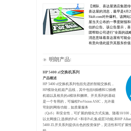
【洲际、喜达屋酒店集团传
喜达屋的消息，最早是4月
Skift.com对外爆料。
屋当天公布的一季度财报和
估的公告。该公告显示，喜
团帮助公司进行“全面的战
消息意味着喜达屋有可能会
有意向借此提升其股东价值
明朗产品:
HP 5400 zl交换机系列
产品概述
HP 5400 zl交换机系列包括先进的智能交换机，
HP模块化机箱产品线，其中包括6插槽和12插槽
机箱以及相关的zl模块和捆绑。开关系列的基础
是一个专用的，可编程ProVision ASIC，允许最
苛刻的网络功能，如质量服务
（QoS）和安全性，可扩展的细化方式实施。随着10/10
以太网接口;选择的PoE +和非PoE;集成层3功能;和HP All
5400 ZL开关系列提供出色的投资保护，灵活性和可扩
护。